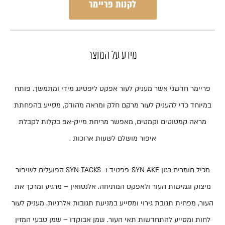
לקנות פריימר
מידע על המוצר
פריימר חדשני אשר
מעניק לעור אפקט
ליפטינג מידי ומתמשך. פותח
במיוחד כדי להעניק לעור מרקם חלק ומראה מהודק,
מסייע בהפחתת
מראה קמטוטים וקמטים, מאפשר מריחת מייק-אפ בקלות
לקבלת
איפור מושלם לשעות ארוכות .
מכיל חומרים
כגון
SYN AKE
-פפטיד ו-
SYN TACKS
הפועלים לשיפור
מיצוק וגמישות העור ולאפקט המתיחה. אלנטואין – מרגיע ומרכך את
העור, מפחית תגובת גירוי ומסייע במניעת תגובות אלרגיות. מעניק לעור
לחות ומסייע להתחדשות תאי העור. שמן אבוקדו – שמן טבעי המזין