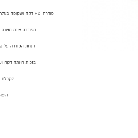
פודרה
HD
דקה
ושקופה
בעלת
הפודרה
אינה
משנה
הנחת
הפודרה
על
קו
בזכות
היותה
דקה
וש
לקבלת
היפו
-