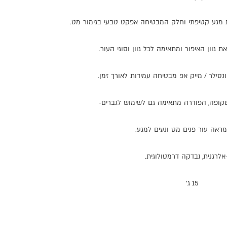
מגע
קטיפתי
וחלק
המבטיחה
אפקט
טבעי
בגימור
מט
.
את
גוון
האיפור
ומתאימה
לכל
גוון
וסוגי
העור
.
נסילר
/
מייק
אפ
מבטיחה
עמידות
לאורך
זמן
.
קופה
,
הפודרה
מתאימה
גם
לשימוש
לגברים
-
מראה
עור
פנים
מט
ונעים
למגע
.
אלרגנית
,
נבדקה
דרמטולוגית
.
15 ג'