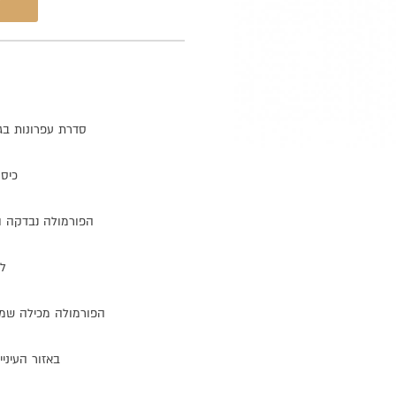
סדרת
עפרונות
בג
כיסו
הפורמולה
נבדקה
ו
לא
הפורמולה
מכילה
שמן
באזור
העיניי