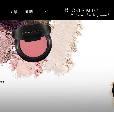
ראשי
אודות
קטלוג
מ
רא