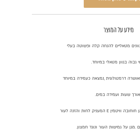
מידע על המוצר
וונים
מטאליים
להנחה
קלה
ופשוטה
בעלי
י
גבוה
בגוון
מטאלי
במיוחד
.
אושרה
דרמטולוגית
,
נמצאה
כעמידה
במיוחד
ורך
שעות
ועמידה
במים
.
חוחובה
וויטמין
E
המעניק
לחות
והזנה
לעור
ם
.
מגן
על
גמישות
העור
ונוגד
חמצון
.