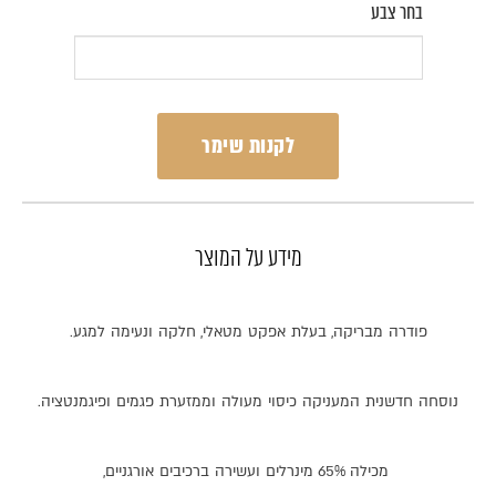
בחר צבע
לקנות שימר
מידע על המוצר
פודרה
מבריקה
,
בעלת
אפקט
מטאלי
,
חלקה
ונעימה
למגע
.
נוסחה
חדשנית
המעניקה
כיסוי
מעולה
וממזערת
פגמים
ופיגמנטציה
.
מכילה
65%
מינרלים
ועשירה
ברכיבים
אורגניים
,