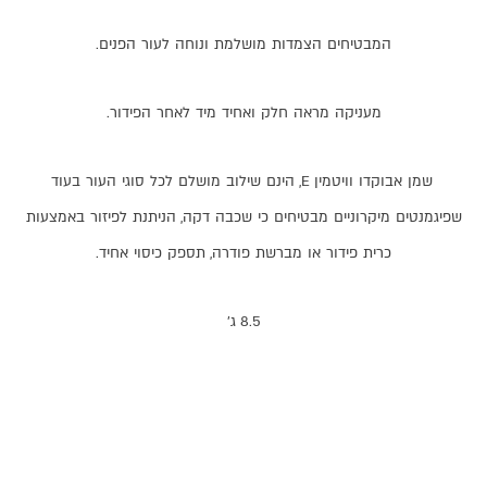
המבטיחים
הצמדות
מושלמת
ונוחה
לעור
הפנים
.
מעניקה
מראה
חלק
ואחיד
מיד
לאחר
הפידור
.
שמן
אבוקדו
וויטמין
E,
הינם
שילוב
מושלם
לכל
סוגי
העור
בעוד
שפיגמנטים
מיקרוניים
מבטיחים
כי
שכבה
דקה
,
הניתנת
לפיזור
באמצעות
כרית
פידור
או
מברשת
פודרה
,
תספק
כיסוי
אחיד
.
8.5 ג'