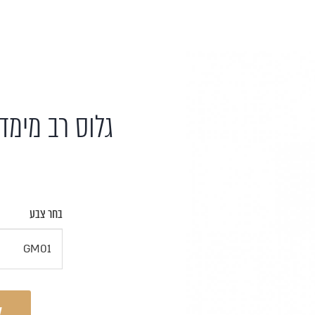
גלוס רב מימדי GM - קיים בשני גוו
בחר צבע
ל