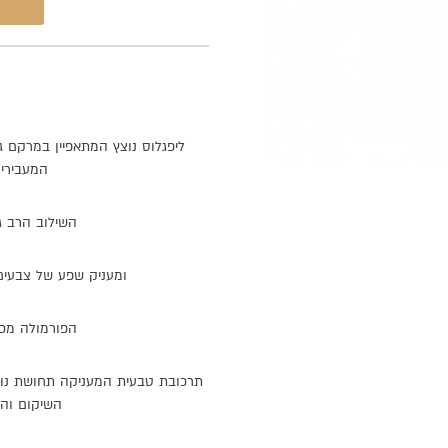
ליפגלוס
נוצץ
המתאפיין
במרקם
ג
המעבירי
השילוב
הרב
ג
ומעניק
שפע
של
צבעים
הפורמולה
מכי
תרכובת
טבעית
המעניקה
תחושת
נו
השיקום
וה