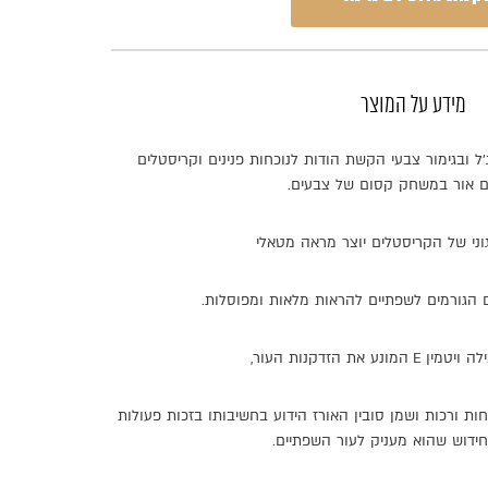
מידע על המוצר
’
ל
ובגימור
צבעי
הקשת
הודות
לנוכחות
פנינים
וקריסטלים
ם
אור
במשחק
קסום
של
צבעים
.
וני
של
הקריסטלים
יוצר
מראה
מטאלי
הגורמים
לשפתיים
להראות
מלאות
ומפוסלות
.
לה
ויטמין
E
המונע
את
הזדקנות
העור
,
חות
ורכות
ושמן
סובין
האורז
הידוע
בחשיבותו
בזכות
פעולות
חידוש
שהוא
מעניק
לעור
השפתיים
.