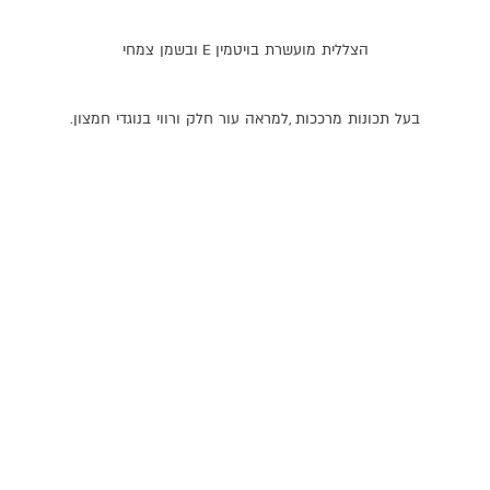
הצללית
מועשרת
בויטמין
E
ובשמן
צמחי
בעל
תכונות
מרככות
,
למראה
עור
חלק
ורווי
בנוגדי
חמצון
.