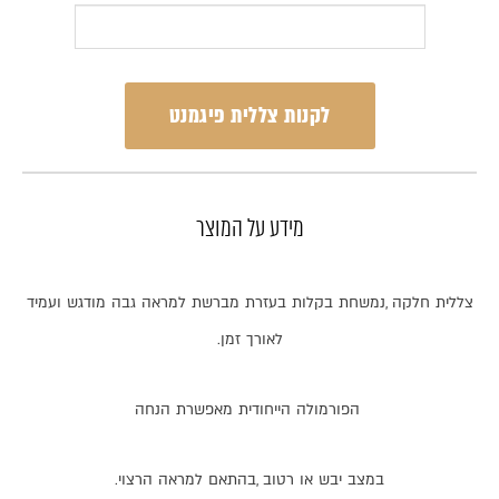
לקנות צללית פיגמנט
מידע על המוצר
צללית
חלקה
,
נמשחת
בקלות
בעזרת
מברשת
למראה
גבה
מודגש
ועמיד
לאורך
זמן
.
הפורמולה
הייחודית
מאפשרת
הנחה
במצב
יבש
או
רטוב
,
בהתאם
למראה
הרצוי
.