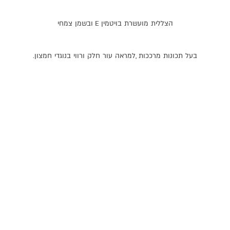
הצללית
מועשרת
בויטמין
E
ובשמן
צמחי
בעל
תכונות
מרככות
,
למראה
עור
חלק
ורווי
בנוגדי
חמצון
.