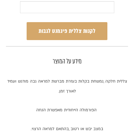
לקנות צללית פיגמנט לגבות
מידע על המוצר
צללית
חלקה
,
נמשחת
בקלות
בעזרת
מברשת
למראה
גבה
מודגש
ועמיד
לאורך
זמן
.
הפורמולה
הייחודית
מאפשרת
הנחה
במצב
יבש
או
רטוב
,
בהתאם
למראה
הרצוי
.