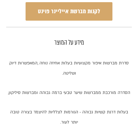
לקנות מברשת אייליינר פוינט
מידע על המוצר
סדרת
מברשות
איפור
מקצועיות
בעלות
אחיזה
נוחה
,
המאפשרות
דיוק
ושליטה
.
הסדרה
מורכבת
ממברשות
שיער
טבעי
ברמה
גבוהה
ומברשות
סיליקון
,
בעלות
דרגת
קשיות
גבוהה
-
הגורמות
לצלליות
להיצמד
בצורה
טובה
יותר
לעור
.