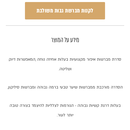
לקנות מברשת גבות משולבת
מידע על המוצר
סדרת
מברשות
איפור
מקצועיות
בעלות
אחיזה
נוחה
,
המאפשרות
דיוק
ושליטה
.
הסדרה
מורכבת
ממברשות
שיער
טבעי
ברמה
גבוהה
ומברשות
סיליקון
,
בעלות
דרגת
קשיות
גבוהה
-
הגורמות
לצלליות
להיצמד
בצורה
טובה
יותר
לעור
.