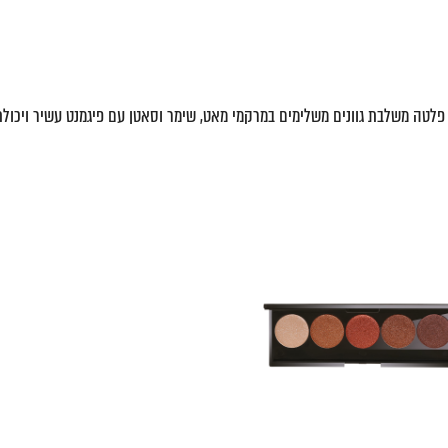
 צלליות של B Cosmic מבית יוסי ביטון: PL, AOP ו-CP. כל פלטה משלבת גוונים משלימים במרקמי מאט, שימר וסא