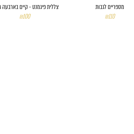
מספריים לגבות
צללית פיגמנט - קיים בארבעה גו
₪100
₪110