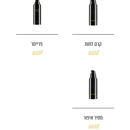
קרם לחות
פריימר
₪169
₪160
מסיר איפור
₪160