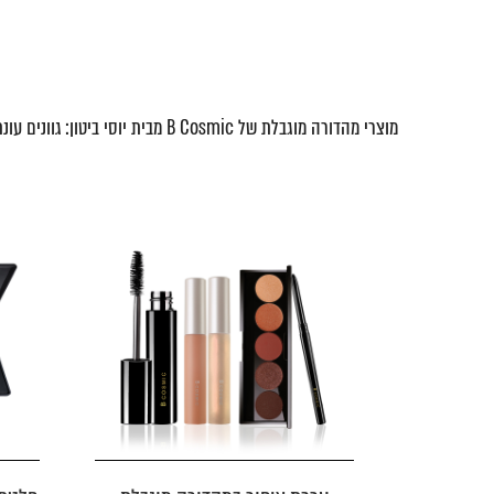
מוצרי מהדורה מוגבלת של B Cosmic מבית יוסי ביטון: גוונים עונתיים, פלטות אקסקלוסיביות וערכות חגיגיות. כל פריט יוצא בכמות מצומצמת ומתאים לחובבי איפור ולמאפרים מקצועיים שמחפשים גוון ייחודי.
מבצע
מב