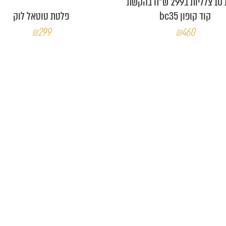
פלטת 10 צלליות ב299 ש"ח בהקשת
קוד קופון bc35
פלטת טוטאל לוק
₪299
₪460