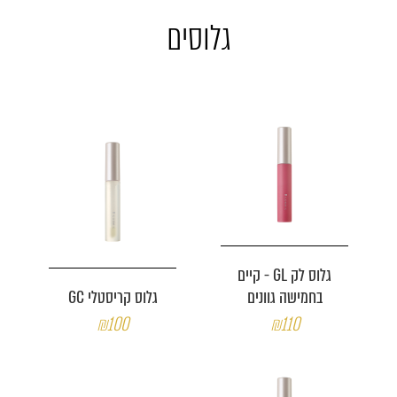
גלוסים
גלוס לק GL - קיים
בחמישה גוונים
גלוס קריסטלי GC
₪100
₪110