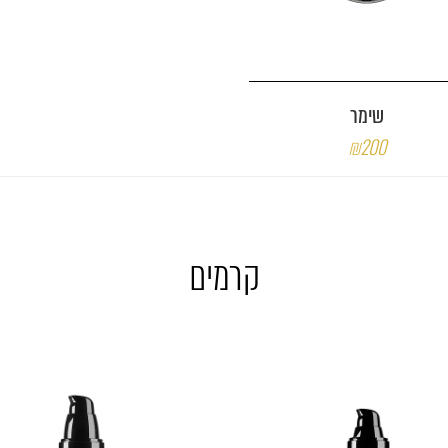
שימר
₪200
קרמים