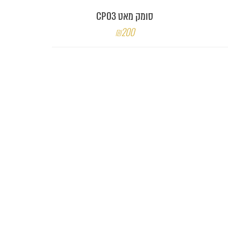
סומק מאט CP03
₪200