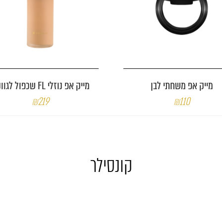
מייק אפ משחתי לבן
מייק אפ נוזלי FL שכפול לגוונים
₪219
₪110
קונסילר