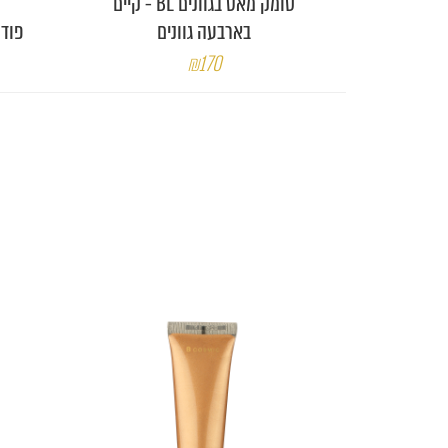
סומק מאט בגוונים BL - קיים
בארבעה גוונים
פודרה מון M
₪170