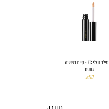
קונסילר נוזלי FC - קיים בשישה
גוונים
₪110
פודרה