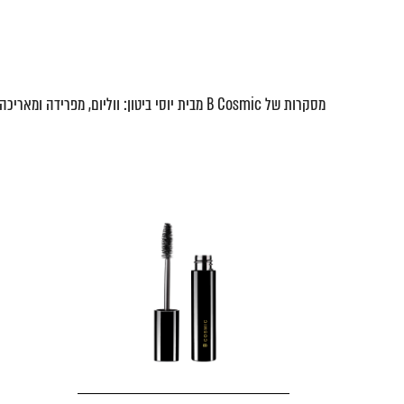
מסקרות של B Cosmic מבית יוסי ביטון: ווליום, מפרידה ומאריכה. הפורמולה עשירה בליפידים מזינים, מעניקה ריסים מודגשים, מובחנים ובעלי נפח — בלי להכביד ובלי לסבן.