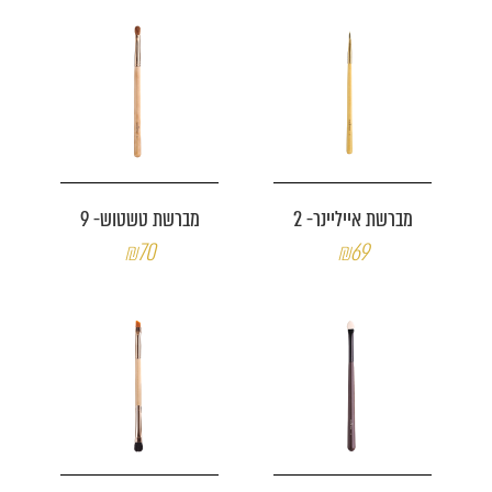
מברשת אייליינר- 2
מברשת טשטוש- 9
₪70
₪69