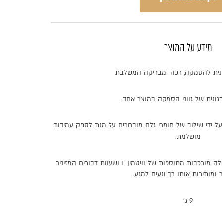
מידע על המוצר
ית
להסמקה
,
רכה
ומבריקה
המשלבת
גונית
של
גווני
הסמקה
במוצר
אחד
.
על
ידי
שילוב
של
חומרי
גלם
מובחרים
על
מנת
לספק
עמידות
מושלמת
.
לה
מורכבות
מתוספות
של
וויטמין
E
ושעוות
דבורים
המזינים
ומותירות
אותו
רך
ונעים
למגע
.
9 ג'