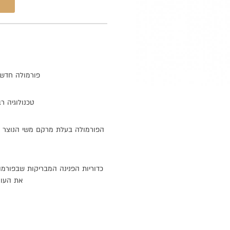
פורמולה
חדשנ
טכנולוגיה
רב
הפורמולה
בעלת
מרקם
משי
הנוצר
כדוריות
הפנינה
המבריקות
שבפורמו
את
העור