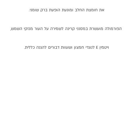
את
חומצת
החלב
ומונעת
הופעת
ברק
שומני
.
הפורמולה
מועשרת
במסנני
קרינה
לשמירה
על
העור
מנזקי
השמש
,
ויטמין
E
לנוגדי
חמצון
ושעוות
דבורים
להגנה
כללית
.