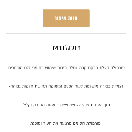
חנות איפור
מידע על המוצר
פורמולה
בעלת
מרקם
קרמי
וחלק
בזכות
שימוש
בחומרי
גלם
מובחרים
,
נצמדת
בצורה
מושלמת
לעור
הפנים
ומעניקה
תחושת
חלקות
גבוהה
-
תוך
הענקת
צבע
ללחיים
ויצירת
מעטה
מגן
דק
וקליל
.
פורמולת
הסומק
מרגיעה
את
העור
וסופגת