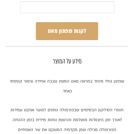
לקנות שפתון מאט
מידע על המוצר
שפתון
נוזלי
מיוחד
במראה
מאט
המשיג
שכבה
אחידה
וגימור
קטיפתי
כאחד
.
חומרי
הסיליקון
הבסיסיים
שבפורמולה
נותנים
למוצר
אפקט
עמידות
לאורך
זמן
,
היצמדות
מושלמת
והרגשת
נוחות
מיידית
בזמן
ההנחה
.
הפורמולה
מכילה
שמן
מקדמיה
המשקם
את
עור
השפתיים