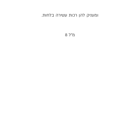
ומעניק
להן
רכות
עשירה
בלחות
.
8 מ"ל