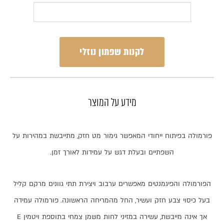
לקנות שפתון נוזלי
מידע על המוצר
פורמולה
בפיתוח
ייחודי
המאפשר
גימור
מט
חזק
,
מתייבשת
במהירות
על
השפתיים
ובעלת
דגש
על
עמידות
לאורך
זמן
.
הפורמולה
והפיגמנטים
מאפשרים
ערבוב
ויצירת
תתי
גוונים
מרקם
קליל
בעל
כיסוי
צבע
חזק
ועשיר
,
החל
מהמריחה
הראשונה
.
פורמולה
עמידה
אך
אינה
מייבשת
,
עשירה
במזיני
לחות
משמן
צמחי
בתוספת
ויטמין
E