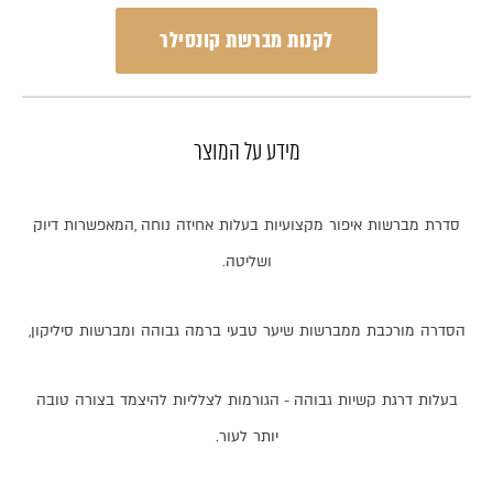
לקנות מברשת קונסילר
מידע על המוצר
סדרת
מברשות
איפור
מקצועיות
בעלות
אחיזה
נוחה
,
המאפשרות
דיוק
ושליטה
.
הסדרה
מורכבת
ממברשות
שיער
טבעי
ברמה
גבוהה
ומברשות
סיליקון
,
בעלות
דרגת
קשיות
גבוהה
-
הגורמות
לצלליות
להיצמד
בצורה
טובה
יותר
לעור
.