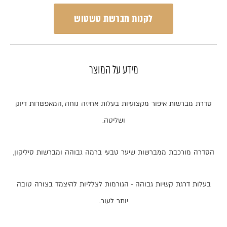
לקנות מברשת טשטוש
מידע על המוצר
סדרת
מברשות
איפור
מקצועיות
בעלות
אחיזה
נוחה
,
המאפשרות
דיוק
ושליטה
.
הסדרה
מורכבת
ממברשות
שיער
טבעי
ברמה
גבוהה
ומברשות
סיליקון
,
בעלות
דרגת
קשיות
גבוהה
-
הגורמות
לצלליות
להיצמד
בצורה
טובה
יותר
לעור
.