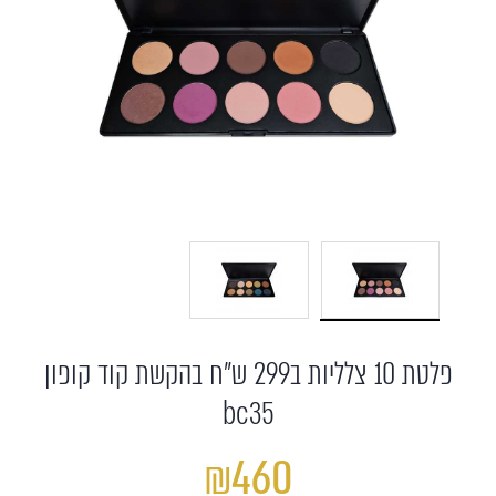
פלטת 10 צלליות ב299 ש"ח בהקשת קוד קופון
bc35
₪460